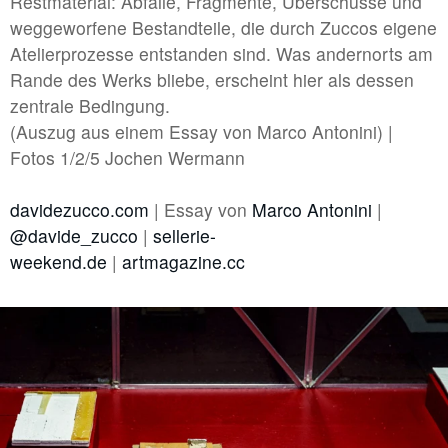
Restmaterial: Abfälle, Fragmente, Überschüsse und
weggeworfene Bestandteile, die durch Zuccos eigene
#6 | 2023 Paetzug / Hertweck
Atelierprozesse entstanden sind. Was andernorts am
#5 | 2023 Daniela Risch & Thomas Buts
Rande des Werks bliebe, erscheint hier als dessen
#4 | 2023 Anna Lena Grau - Anna Mieves
zentrale Bedingung.
(Auszug aus einem Essay von Marco Antonini) |
#3 | 2023 Marita Bullmann/Simon Camatta: Projects
Fotos 1/2/5 Jochen Wermann
#2 | 2023 Justina Los
davidezucco.com
| Essay von
Marco Antonini
|
#1 | 2023 Daniel Hölzl
@davide_zucco
|
sellerie-
#0 | 2023 Umbau
weekend.de
|
artmagazine.cc
//related to transition
#8 | 2023 Ricarda Hoop
#7 | 2022 Hannah Rath
#6 | 2022 Max Brück - Projectspacefestival