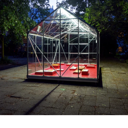
#1 | 2017 Oliver Möst
archiv
2019 | Enrico Niemann
2019 | Irène Hug
2018 | Ellinor Euler
2018 | Martin Binder
2017 | Kathrin Rabenort
2016 | Ariel Gout
2016 | Beat Brogle
2016 | Anne Katrin Stork
2015 | Anna Borgman