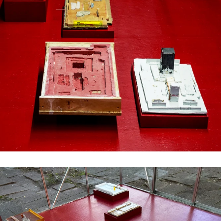
#5 | 2022 Shelley Odradek
#4 | 2022 Constantin Hartenstein
#3 | 2022 Maulwerker & Steffi Weismann
#2 | 2022 Anna Bochkova
#1 | 2022 Christophe Constantin
//related to limit
#8 | 2021 Michael A. Robinson
#7 | 2021 Stefano Comensoli_Nicolò Colciago
#6 | 2021 Renata Rara Kaminska
#5 | 2021 Birgit Schlieps
#4 | 2021 Ruth Baettig
#3 | 2021 Peter Welz