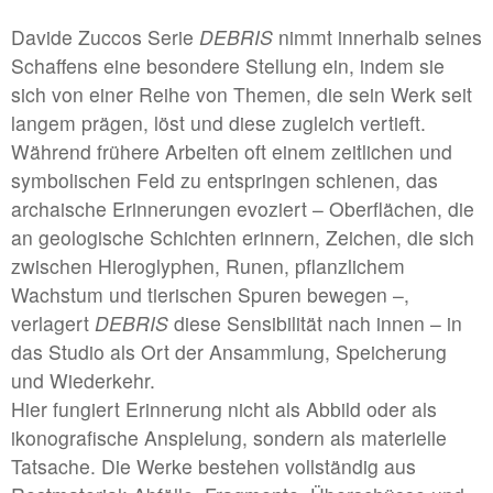
#1 | 2025 Moritz Danner
Davide Zuccos Serie
DEBRIS
nimmt innerhalb seines
Schaffens eine besondere Stellung ein, indem sie
//related to fragment
sich von einer Reihe von Themen, die sein Werk seit
langem prägen, löst und diese zugleich vertieft.
#7 | 2024 Sofiia Yesakova
Während frühere Arbeiten oft einem zeitlichen und
#6 | 2024 Philipp Röcker
symbolischen Feld zu entspringen schienen, das
archaische Erinnerungen evoziert – Oberflächen, die
#5 | 2024 Francisco Correia
an geologische Schichten erinnern, Zeichen, die sich
#4 | 2024 Kay Lotte Pommer mit Lara Hampe
zwischen Hieroglyphen, Runen, pflanzlichem
Wachstum und tierischen Spuren bewegen –,
#3 | 2024 Linda Lach
verlagert
DEBRIS
diese Sensibilität nach innen – in
#2 | 2024 Susanne Kutter
das Studio als Ort der Ansammlung, Speicherung
#1 | 2024 Marta Kawecka / Rafał Smoliński
und Wiederkehr.
Hier fungiert Erinnerung nicht als Abbild oder als
ikonografische Anspielung, sondern als materielle
//related to flow
Tatsache. Die Werke bestehen vollständig aus
#7 | 2023 Benedikt Terwiel