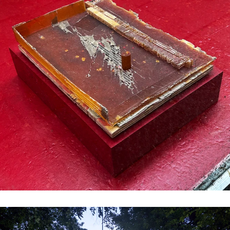
//related to time
#6 | 2019 Christian Gode
#5 | 2018 Ulrike Mohr
#4 | 2018 Ilona Kálnoky
#3 | 2018 Markus Wirthmann
#2 | 2018 Nadja Schöllhammer
#1 | 2018 Christof Zwiener
//related to nature
#5 | 2017 Dorte Visby
#4 | 2017 Henry Stöcker
#3 | 2017 Marianne Jørgensen
#2 | 2017 Elisabeth Sonneck