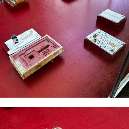
#2 | 2021 Sêma Bekirović
#1 | 2021 RCO
//related to construction
#7 | 2020 Marten Schech
#6 | 2020 Monika Grzymala
#5 | 2020 Gaby Taplick
#4 | 2020 Jason Gringler
#3 | 2020 Lucio Auri
#2 | 2020 Patricia Sandonis
#1 | 2020 Florian Neufeldt