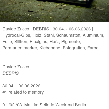
2022 | B/LA connect in Los Angeles/USA
//related to memory
#2 | 2026 Jakob Kolb - Projectspacefestival
Davide Zucco | DEBRIS | 30.04. - 06.06.2026 |
Hydrocal-Gips, Holz, Stahl, Schaumstoff, Aluminium,
#1 | 2026 Davide Zucco
Folie, Silikon, Plexiglas, Harz, Pigmente,
Permanentmarker, Klebeband, Fotografien, Farbe
//related to corporeality
#7 | 2026 Polina Shcherbyna
Davide Zucco
#6 | 2026 Annika Hippler
DEBRIS
#5 | 2025 Jana Schumacher
30.04. - 06.06.2026
#4 | 2025 Arturo Comas
#1 related to memory
#3 | 2025 Maria Martini & Vincent Wolff
01./02./03. Mai: im Sellerie Weekend Berlin
#2 | 2025 Christian Schiebe, Theresa Tuffner, Robe