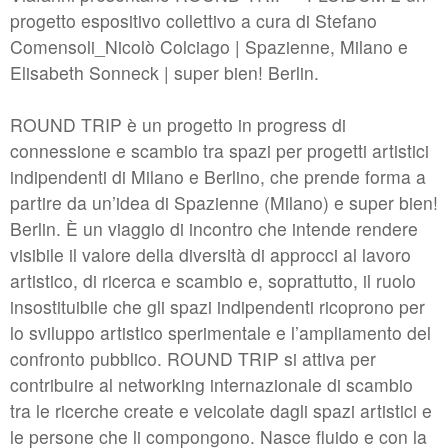
//related to time
progetto espositivo collettivo a cura di Stefano
#6 | 2019 Christian Gode
Comensoli_Nicolò Colciago | Spazienne, Milano e
Elisabeth Sonneck | super bien! Berlin.
#5 | 2018 Ulrike Mohr
#4 | 2018 Ilona Kálnoky
ROUND TRIP è un progetto in progress di
#3 | 2018 Markus Wirthmann
connessione e scambio tra spazi per progetti artistici
indipendenti di Milano e Berlino, che prende forma a
#2 | 2018 Nadja Schöllhammer
partire da un’idea di Spazienne (Milano) e super bien!
#1 | 2018 Christof Zwiener
Berlin. È un viaggio di incontro che intende rendere
visibile il valore della diversità di approcci al lavoro
artistico, di ricerca e scambio e, soprattutto, il ruolo
//related to nature
insostituibile che gli spazi indipendenti ricoprono per
#5 | 2017 Dorte Visby
lo sviluppo artistico sperimentale e l’ampliamento del
confronto pubblico. ROUND TRIP si attiva per
#4 | 2017 Henry Stöcker
contribuire al networking internazionale di scambio
#3 | 2017 Marianne Jørgensen
tra le ricerche create e veicolate dagli spazi artistici e
#2 | 2017 Elisabeth Sonneck
le persone che li compongono. Nasce fluido e con la