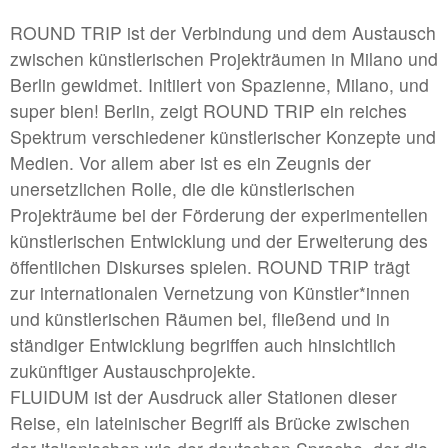
#5 | 2022 Shelley Odradek
ROUND TRIP ist der Verbindung und dem Austausch
#4 | 2022 Constantin Hartenstein
zwischen künstlerischen Projekträumen in Milano und
#3 | 2022 Maulwerker & Steffi Weismann
Berlin gewidmet. Initiiert von Spazienne, Milano, und
super bien! Berlin, zeigt ROUND TRIP ein reiches
#2 | 2022 Anna Bochkova
Spektrum verschiedener künstlerischer Konzepte und
#1 | 2022 Christophe Constantin
Medien. Vor allem aber ist es ein Zeugnis der
unersetzlichen Rolle, die die künstlerischen
Projekträume bei der Förderung der experimentellen
//related to limit
künstlerischen Entwicklung und der Erweiterung des
#8 | 2021 Michael A. Robinson
öffentlichen Diskurses spielen. ROUND TRIP trägt
zur internationalen Vernetzung von Künstler*innen
#7 | 2021 Stefano Comensoli_Nicolò Colciago
und künstlerischen Räumen bei, fließend und in
#6 | 2021 Renata Rara Kaminska
ständiger Entwicklung begriffen auch hinsichtlich
#5 | 2021 Birgit Schlieps
zukünftiger Austauschprojekte.
FLUIDUM ist der Ausdruck aller Stationen dieser
#4 | 2021 Ruth Baettig
Reise, ein lateinischer Begriff als Brücke zwischen
#3 | 2021 Peter Welz