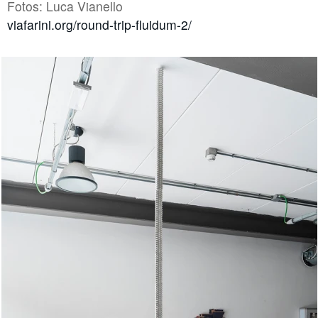
Fotos: Luca Vianello
print
viafarini.org/round-trip-fluidum-2/
|
deutsch
english