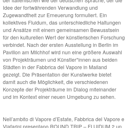
der italienischen wie der deutschen Sprache, der die
Idee der fortwährenden Verwandlung und
#2 | 2021 Sêma Bekirović
Zugewandtheit zur Erneuerung formuliert. Ein
#1 | 2021 RCO
kollektives Fluidum, das unterschiedliche Haltungen
und Ansätze mit einem gemeinsamen Bewusstsein
//related to construction
für den kulturellen Wert der künstlerischen Forschung
verbindet. Nach der ersten Ausstellung in Berlin im
#7 | 2020 Marten Schech
Pavillon am Milchhof wird nun eine größere Auswahl
#6 | 2020 Monika Grzymala
von Projekträumen und Künstler*innen aus beiden
Städten in der Fabbrica del Vapore in Mailand
#5 | 2020 Gaby Taplick
gezeigt. Die Präsentation der Kunstwerke bietet
#4 | 2020 Jason Gringler
damit auch die Möglichkeit, die verschiedenen
#3 | 2020 Lucio Auri
Konzepte der Projekträume im Dialog miteinander
und im Kontext einer neuen Umgebung zu sehen.
#2 | 2020 Patricia Sandonis
#1 | 2020 Florian Neufeldt
Nell’ambito di Vapore d’Estate, Fabbrica del Vapore e
Viafarini presentano ROUND TRIP – FLUIDUM 2 un