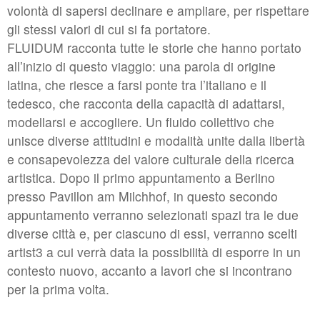
volontà di sapersi declinare e ampliare, per rispettare
#1 | 2017 Oliver Möst
gli stessi valori di cui si fa portatore.
FLUIDUM racconta tutte le storie che hanno portato
archiv
all’inizio di questo viaggio: una parola di origine
latina, che riesce a farsi ponte tra l’italiano e il
2019 | Enrico Niemann
tedesco, che racconta della capacità di adattarsi,
2019 | Irène Hug
modellarsi e accogliere. Un fluido collettivo che
2018 | Ellinor Euler
unisce diverse attitudini e modalità unite dalla libertà
e consapevolezza del valore culturale della ricerca
2018 | Martin Binder
artistica. Dopo il primo appuntamento a Berlino
2017 | Kathrin Rabenort
presso Pavillon am Milchhof, in questo secondo
appuntamento verranno selezionati spazi tra le due
2016 | Ariel Gout
diverse città e, per ciascuno di essi, verranno scelti
2016 | Beat Brogle
artist3 a cui verrà data la possibilità di esporre in un
2016 | Anne Katrin Stork
contesto nuovo, accanto a lavori che si incontrano
per la prima volta.
2015 | Anna Borgman