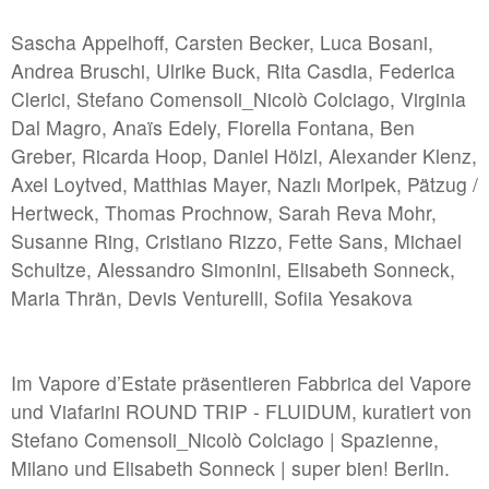
#6 | 2023 Paetzug / Hertweck
Sascha Appelhoff, Carsten Becker, Luca Bosani,
Andrea Bruschi, Ulrike Buck, Rita Casdia, Federica
#5 | 2023 Daniela Risch & Thomas Buts
Clerici, Stefano Comensoli_Nicolò Colciago, Virginia
#4 | 2023 Anna Lena Grau - Anna Mieves
Dal Magro, Anaïs Edely, Fiorella Fontana, Ben
#3 | 2023 Marita Bullmann/Simon Camatta: Projects
Greber, Ricarda Hoop, Daniel Hölzl, Alexander Klenz,
Axel Loytved, Matthias Mayer, Nazlı Moripek, Pätzug /
#2 | 2023 Justina Los
Hertweck, Thomas Prochnow, Sarah Reva Mohr,
#1 | 2023 Daniel Hölzl
Susanne Ring, Cristiano Rizzo, Fette Sans, Michael
Schultze, Alessandro Simonini, Elisabeth Sonneck,
#0 | 2023 Umbau
Maria Thrän, Devis Venturelli, Sofiia Yesakova
//related to transition
Im Vapore d’Estate präsentieren Fabbrica del Vapore
#8 | 2023 Ricarda Hoop
und Viafarini ROUND TRIP - FLUIDUM, kuratiert von
#7 | 2022 Hannah Rath
Stefano Comensoli_Nicolò Colciago | Spazienne,
#6 | 2022 Max Brück - Projectspacefestival
Milano und Elisabeth Sonneck | super bien! Berlin.