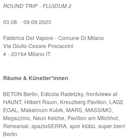
ROUND TRIP - FLUIDUM 2
#1 | 2025 Moritz Danner
03.08. - 09.09.2023
//related to fragment
Fabbrica Del Vapore - Comune Di Milano
#7 | 2024 Sofiia Yesakova
Via Giulio Cesare Procaccini
#6 | 2024 Philipp Röcker
4 - 20154 Milano IT
#5 | 2024 Francisco Correia
#4 | 2024 Kay Lotte Pommer mit Lara Hampe
Räume & Künstler*innen
:
#3 | 2024 Linda Lach
#2 | 2024 Susanne Kutter
BETON Berlin, Edicola Radetzky, frontviews at
HAUNT, Hilbert Raum, Kreuzberg Pavillon, LAGE
#1 | 2024 Marta Kawecka / Rafał Smoliński
EGAL, Maksimum Kubik, MARS, MASSIMO,
Megazzino, Neun Kelche, Pavillon am Milchhof,
//related to flow
Rehearsal, spazioSERRA, spor klübü, super bien!
Berlin
#7 | 2023 Benedikt Terwiel