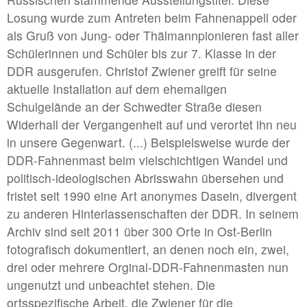
#1 | 2025 Moritz Danner
Losung wurde zum Antreten beim Fahnenappell oder
als Gruß von Jung- oder Thälmannpionieren fast aller
Schülerinnen und Schüler bis zur 7. Klasse in der
//related to fragment
DDR ausgerufen. Christof Zwiener greift für seine
#7 | 2024 Sofiia Yesakova
aktuelle Installation auf dem ehemaligen
Schulgelände an der Schwedter Straße diesen
#6 | 2024 Philipp Röcker
Widerhall der Vergangenheit auf und verortet ihn neu
#5 | 2024 Francisco Correia
in unsere Gegenwart. (...) Beispielsweise wurde der
#4 | 2024 Kay Lotte Pommer mit Lara Hampe
DDR-Fahnenmast beim vielschichtigen Wandel und
politisch-ideologischen Abrisswahn übersehen und
#3 | 2024 Linda Lach
fristet seit 1990 eine Art anonymes Dasein, divergent
#2 | 2024 Susanne Kutter
zu anderen Hinterlassenschaften der DDR. In seinem
Archiv sind seit 2011 über 300 Orte in Ost-Berlin
#1 | 2024 Marta Kawecka / Rafał Smoliński
fotografisch dokumentiert, an denen noch ein, zwei,
drei oder mehrere Orginal-DDR-Fahnenmasten nun
//related to flow
ungenutzt und unbeachtet stehen. Die
ortsspezifische Arbeit, die Zwiener für die
#7 | 2023 Benedikt Terwiel