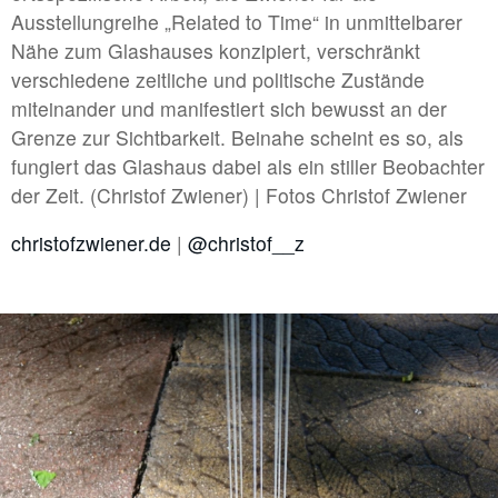
Ausstellungreihe „Related to Time“ in unmittelbarer
#6 | 2023 Paetzug / Hertweck
Nähe zum Glashauses konzipiert, verschränkt
#5 | 2023 Daniela Risch & Thomas Buts
verschiedene zeitliche und politische Zustände
miteinander und manifestiert sich bewusst an der
#4 | 2023 Anna Lena Grau - Anna Mieves
Grenze zur Sichtbarkeit. Beinahe scheint es so, als
#3 | 2023 Marita Bullmann/Simon Camatta: Projects
fungiert das Glashaus dabei als ein stiller Beobachter
der Zeit. (Christof Zwiener) | Fotos Christof Zwiener
#2 | 2023 Justina Los
#1 | 2023 Daniel Hölzl
christofzwiener.de
|
@christof__z
#0 | 2023 Umbau
//related to transition
#8 | 2023 Ricarda Hoop
#7 | 2022 Hannah Rath
#6 | 2022 Max Brück - Projectspacefestival