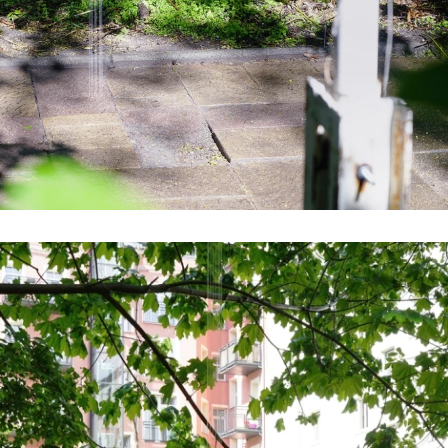
//related to time
#6 | 2019 Christian Gode
#5 | 2018 Ulrike Mohr
#4 | 2018 Ilona Kálnoky
#3 | 2018 Markus Wirthmann
#2 | 2018 Nadja Schöllhammer
#1 | 2018 Christof Zwiener
//related to nature
#5 | 2017 Dorte Visby
#4 | 2017 Henry Stöcker
#3 | 2017 Marianne Jørgensen
#2 | 2017 Elisabeth Sonneck