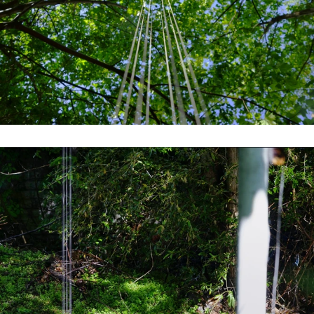
#2 | 2021 Sêma Bekirović
#1 | 2021 RCO
//related to construction
#7 | 2020 Marten Schech
#6 | 2020 Monika Grzymala
#5 | 2020 Gaby Taplick
#4 | 2020 Jason Gringler
#3 | 2020 Lucio Auri
#2 | 2020 Patricia Sandonis
#1 | 2020 Florian Neufeldt