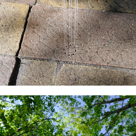
#5 | 2022 Shelley Odradek
#4 | 2022 Constantin Hartenstein
#3 | 2022 Maulwerker & Steffi Weismann
#2 | 2022 Anna Bochkova
#1 | 2022 Christophe Constantin
//related to limit
#8 | 2021 Michael A. Robinson
#7 | 2021 Stefano Comensoli_Nicolò Colciago
#6 | 2021 Renata Rara Kaminska
#5 | 2021 Birgit Schlieps
#4 | 2021 Ruth Baettig
#3 | 2021 Peter Welz