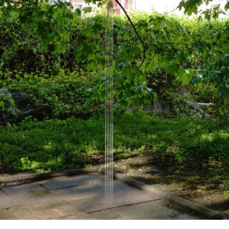
#1 | 2017 Oliver Möst
archiv
2019 | Enrico Niemann
2019 | Irène Hug
2018 | Ellinor Euler
2018 | Martin Binder
2017 | Kathrin Rabenort
2016 | Ariel Gout
2016 | Beat Brogle
2016 | Anne Katrin Stork
2015 | Anna Borgman