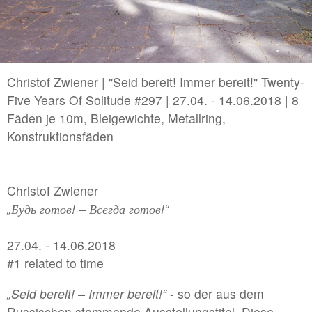
2022 | B/LA connect in Los Angeles/USA
//related to memory
#2 | 2026 Jakob Kolb - Projectspacefestival
Christof Zwiener | "Seid bereit! Immer bereit!" Twenty-
Five Years Of Solitude #297 | 27.04. - 14.06.2018 | 8
#1 | 2026 Davide Zucco
Fäden je 10m, Bleigewichte, Metallring,
Konstruktionsfäden
//related to corporeality
#7 | 2026 Polina Shcherbyna
Christof Zwiener
#6 | 2026 Annika Hippler
„Будь готов! – Всегда готов!“
#5 | 2025 Jana Schumacher
27.04. - 14.06.2018
#4 | 2025 Arturo Comas
#1 related to time
#3 | 2025 Maria Martini & Vincent Wolff
„Seid bereit! – Immer bereit!“
- so der aus dem
#2 | 2025 Christian Schiebe, Theresa Tuffner, Robe
Russischen stammende Ausstellungstitel. Diese